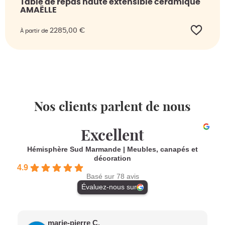
Table de repas haute extensible céramique
AMAËLLE
2285,00
€
À partir de
Nos clients parlent de nous
Excellent
Hémisphère Sud Marmande | Meubles, canapés et
décoration
4.9
Basé sur 78 avis
Évaluez-nous sur
marie-pierre C.