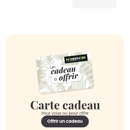
de la part de
l’équipe. Très
très satisfait
de mes
achats ce
jour. 🙂
Carte cadeau
Pour vous ou pour offrir
Offrir un cadeau