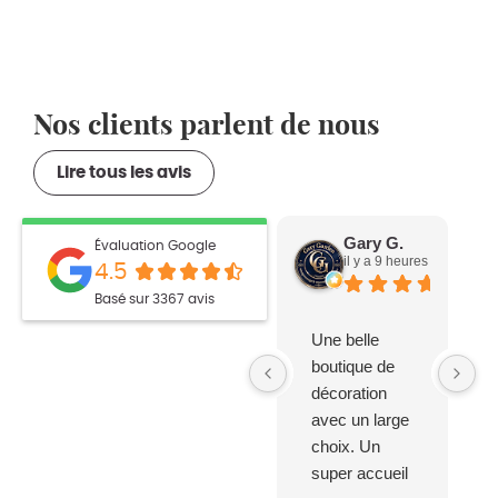
Nos clients parlent de nous
Lire tous les avis
Gary G.
Évaluation Google
il y a 9 heures
4.5
Basé sur 3367 avis
Une belle
boutique de
décoration
avec un large
choix. Un
super accueil