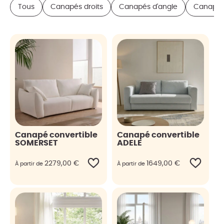
Tous
Canapés droits
Canapés d'angle
Canapés
Canapé convertible
Canapé convertible
SOMERSET
ADELE
2279,00
€
1649,00
€
À partir de
À partir de