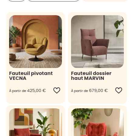
Fauteuil pivotant
Fauteuil dossier
VECNA
haut MARVIN
425,00
€
679,00
€
À partir de
À partir de