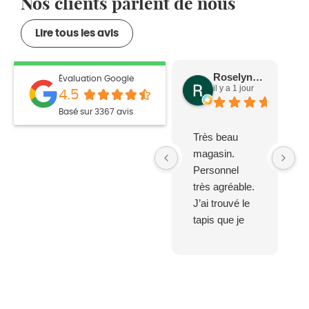
Nos clients parlent de nous
Lire tous les avis
Roselyne S.
Évaluation Google
il y a 1 jour
4.5
Basé sur 3367 avis
Très beau
magasin.
Personnel
très agréable.
J’ai trouvé le
tapis que je
cherchais
depuis
plusieurs
mois, un peu
cher, mais