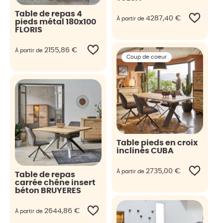
Table de repas 4
4287,40
€
À partir de
pieds métal 180x100
FLORIS
2155,86
€
À partir de
Coup de coeur
Table pieds en croix
inclinés CUBA
2735,00
€
À partir de
Table de repas
carrée chêne insert
béton BRUYERES
2644,86
€
À partir de