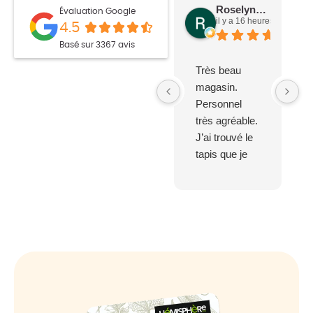
Roselyne S.
Évaluation Google
il y a 16 heures
4.5
Basé sur 3367 avis
Très beau
magasin.
Personnel
très agréable.
J’ai trouvé le
tapis que je
cherchais
depuis
plusieurs
mois, un peu
cher, mais
suis satisfaite
de la qualité.