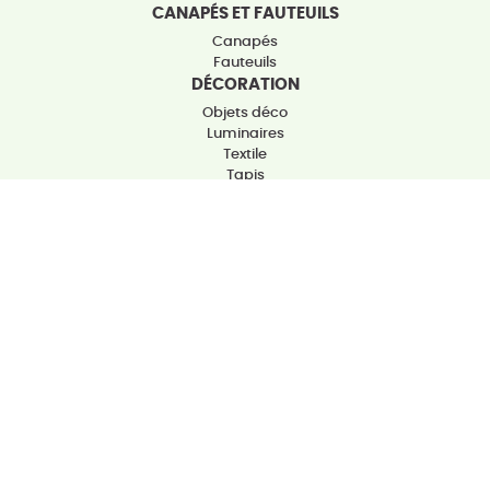
CANAPÉS ET FAUTEUILS
Canapés
Fauteuils
DÉCORATION
Objets déco
Luminaires
Textile
Tapis
Déco murale
Arts de la table et cuisine
Bougies et senteurs
INSPIRATIONS
NOS COUPS DE CŒUR
IDÉES CADEAUX
COLLECTIONS
QUIZ : VOTRE STYLE DÉCO
HÉMISPHÈRE SUD
A propos
Nos magasins
Rejoignez-nous
Ouvrir un magasin
Nos engagements
Nos services