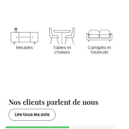
Meubles
Tables et
Canapés et
chaises
fauteuils
D
Nos clients parlent de nous
Lire tous les avis