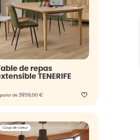
Table de repas
extensible TENERIFE
3959,00
€
 partir de
Coup de coeur