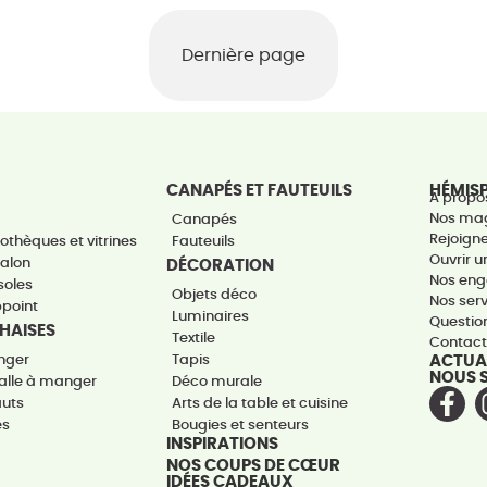
Dernière page
CANAPÉS ET FAUTEUILS
HÉMIS
A propo
Nos ma
Canapés
Rejoign
othèques et vitrines
Fauteuils
Ouvrir 
salon
DÉCORATION
Nos en
soles
Objets déco
Nos ser
ppoint
Luminaires
Questio
CHAISES
Textile
Contac
nger
Tapis
ACTUA
NOUS 
alle à manger
Déco murale
auts
Arts de la table et cuisine
es
Bougies et senteurs
INSPIRATIONS
NOS COUPS DE CŒUR
IDÉES CADEAUX