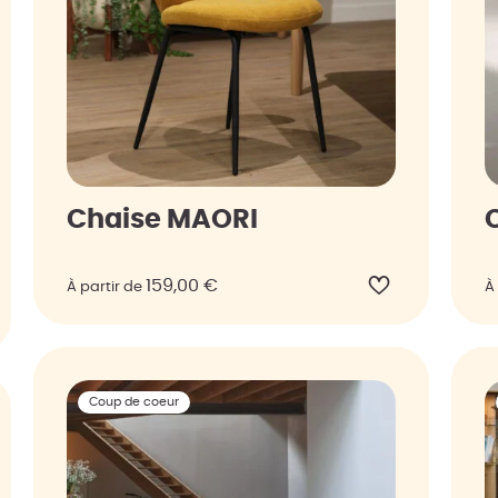
Chaise MAORI
159,00
€
À partir de
À
Coup de coeur