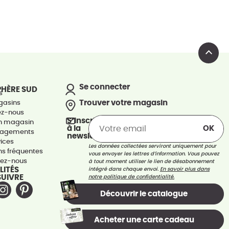
Se connecter
PHÈRE SUD
s
Trouver votre magasin
gasins
ez-nous
S’inscrire
un magasin
à la
gagements
newsletter
vices
Les données collectées serviront uniquement pour
ns fréquentes
vous envoyer les lettres d’information. Vous pouvez
tez-nous
à tout moment utiliser le lien de désabonnement
LITÉS
intégré dans chaque envoi.
En savoir plus dans
SUIVRE
notre politique de confidentialité.
Découvrir le catalogue
Acheter une carte cadeau