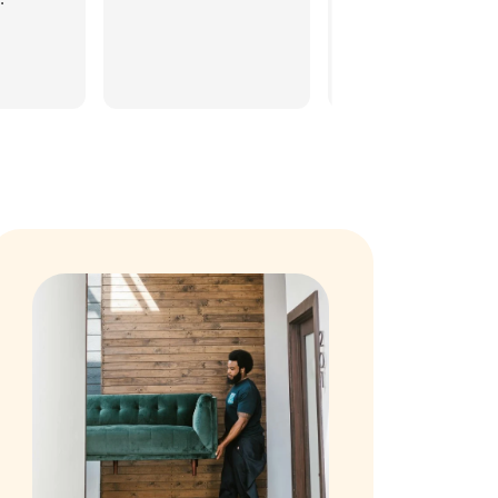
luminaire, même
jusqu'à adapter les
fils pour que j'y
arrive et je viens
d'y arriver. Merci
beaucoup 🙏. Je
ne peux que
conseiller ce
magasin à
Cahors. Très beau
choix de
luminaires,
meubles,
décorations... Le
personnel est très
aimable et le sav
est au top 👍. Je
conseille vivement