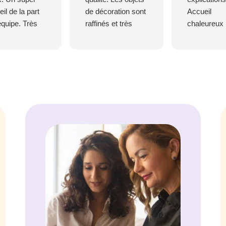
il de la part
de décoration sont
Accueil
équipe. Très
raffinés et très
chaleureux
satisfait de
bien mis en valeur.
achats ce
L accueil est
 🙂
extrêmement
chaleureux et
professionnel. Je
suis tres heureuse
de mon achat et je
remercie les
responsables qui
ont mis tout en
œuvre afin que je
sois livrée très
très rapidement. C
est sûr...je
reviendrai.