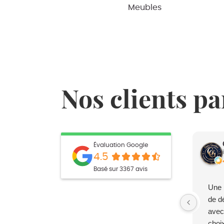
Meubles
Nos clients pa
Évaluation Google
4.5
Basé sur 3367 avis
Une 
de d
avec
choi