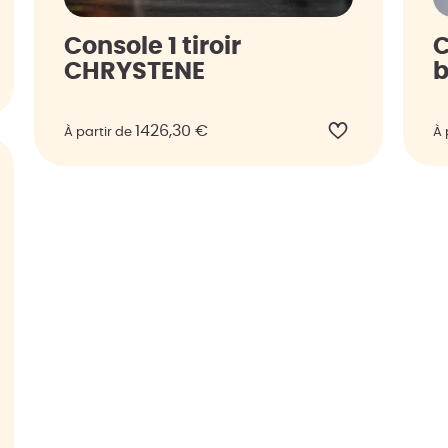
Console 1 tiroir
C
CHRYSTENE
b
1426,30
€
À partir de
À 