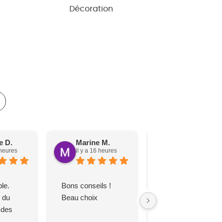
Décoration
e D.
Marine M.
Valérie C.
 heures
il y a 16 heures
il y a 17 heures
le.
Bons conseils !
Je vous remercie
s du
Beau choix
pour votre accueil,
 des
vos explications
.
pour installer mon