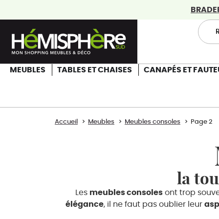
BRADERI
MEUBLES
TABLES ET CHAISES
CANAPÉS ET FAUTE
Accueil
Meubles
Meubles consoles
Page 2
la to
Les
meubles consoles
ont trop souven
élégance
, il ne faut pas oublier leur
asp