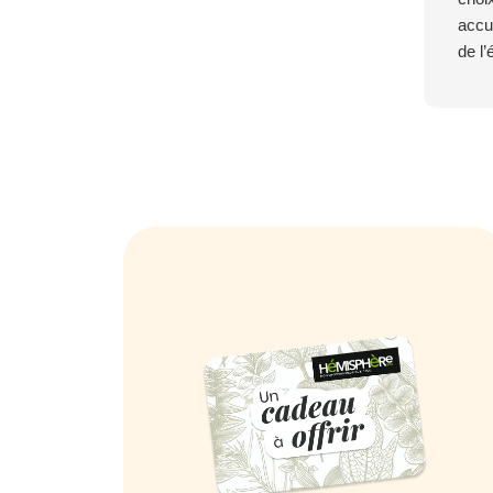
accue
de l’
très 
mes 
jour.