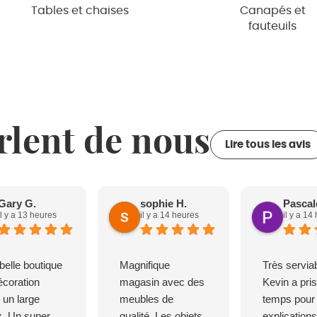
Tables et chaises
Canapés et
fauteuils
rlent de nous
Lire tous les avis
Gary G.
sophie H.
Pascal
il y a 13 heures
il y a 14 heures
il y a 14
belle boutique
Magnifique
Très serviab
écoration
magasin avec des
Kevin a pri
 un large
meubles de
temps pour
x. Un super
qualité. Les objets
explications