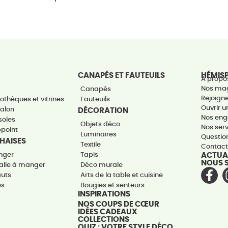
CANAPÉS ET FAUTEUILS
HÉMIS
A propo
Nos ma
Canapés
Rejoign
othèques et vitrines
Fauteuils
Ouvrir 
salon
DÉCORATION
Nos en
soles
Objets déco
Nos ser
ppoint
Luminaires
Questio
CHAISES
Textile
Contac
nger
Tapis
ACTUA
NOUS 
alle à manger
Déco murale
auts
Arts de la table et cuisine
es
Bougies et senteurs
INSPIRATIONS
NOS COUPS DE CŒUR
IDÉES CADEAUX
COLLECTIONS
QUIZ : VOTRE STYLE DÉCO