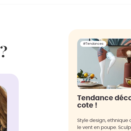
#Tendances
 ?
Tendance déco :
cote !
Style design, ethnique 
le vent en poupe. Scul