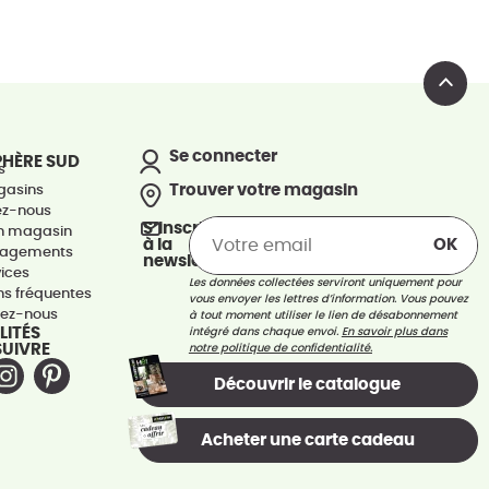
Se connecter
PHÈRE SUD
s
Trouver votre magasin
gasins
ez-nous
S’inscrire
un magasin
à la
gagements
newsletter
vices
Les données collectées serviront uniquement pour
ns fréquentes
vous envoyer les lettres d’information. Vous pouvez
tez-nous
à tout moment utiliser le lien de désabonnement
LITÉS
intégré dans chaque envoi.
En savoir plus dans
SUIVRE
notre politique de confidentialité.
Découvrir le catalogue
Acheter une carte cadeau