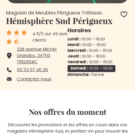
Magasin de Meubles Périgueux Trélissac
Hémisphère Sud Périgueux
Horaires
4.9
/5
sur 49 avis
Lundi :
10:00 – 19:00
clients
Mardi :
10:00 – 19:00
228 avenue Michel
Mercredi :
10:00 – 19:00
Grandou, 24750
Jeudi :
10:00 – 19:00
TRELISSAC
Vendredi :
10:00 – 19:00
Samedi :
10:00 – 19:00
05 53 07 40 26
Dimanche :
Fermé
Contactez-nous
Nos offres du moment
Découvrez les promotions et les offres en cours dans vos
magasins Hémisphère Sud, et profitez-en pour trouver les