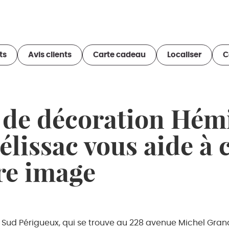
ts
Avis clients
Carte cadeau
Localiser
C
 de décoration Hém
élissac vous aide à 
tre image
ud Périgueux, qui se trouve au 228 avenue Michel Grando