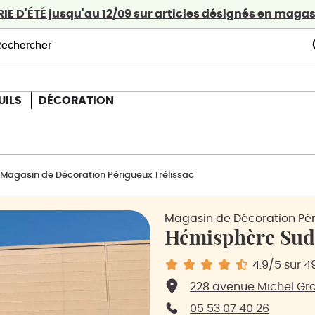
E D'ÉTÉ jusqu'au 12/09 sur articles désignés en magasi
UILS
DÉCORATION
Magasin de Décoration Périgueux Trélissac
Magasin de Décoration Pér
Hémisphère Sud
4.9
/5
sur 49
228 avenue Michel Gr
05 53 07 40 26