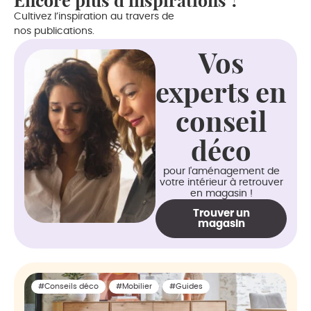
Encore plus d’inspirations ?
Cultivez l’inspiration au travers de
nos publications.
Vos
experts en
conseil
déco
pour l'aménagement de
votre intérieur à retrouver
en magasin !
Trouver un
magasin
#Conseils déco
#Mobilier
#Guides