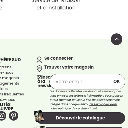
et
Service de livraison
e
et d'installation
Se connecter
PHÈRE SUD
s
Trouver votre magasin
gasins
ez-nous
S’inscrire
un magasin
à la
gagements
newsletter
vices
Les données collectées serviront uniquement pour
ns fréquentes
vous envoyer les lettres d’information. Vous pouvez
tez-nous
à tout moment utiliser le lien de désabonnement
LITÉS
intégré dans chaque envoi.
En savoir plus dans
SUIVRE
notre politique de confidentialité.
Découvrir le catalogue