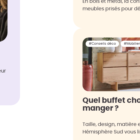
En bois et métal, la con
meubles prisés pour d
#Conseils déco
#Mobilier
eur
Quel buffet cho
manger ?
Taille, design, matière 
Hémisphère Sud vous lis