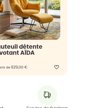
uteuil détente
ivotant AÏDA
929,00
€
rtir de