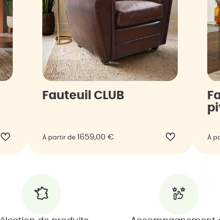
Fauteuil CLUB
Fa
p
1659,00
€
À partir de
À pa