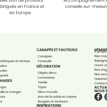
élection de produits
Accompagnement 
abriqués en France et
conseils sur-mesur
en Europe
CANAPÉS ET FAUTEUILS
HÉMIS
A propo
Nos ma
Canapés
Rejoign
othèques et vitrines
Fauteuils
Ouvrir 
salon
DÉCORATION
Nos en
soles
Objets déco
Nos ser
ppoint
Luminaires
Questio
CHAISES
Textile
Contac
nger
Tapis
ACTUA
NOUS 
alle à manger
Déco murale
auts
Arts de la table et cuisine
es
Bougies et senteurs
INSPIRATIONS