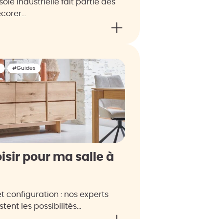
sole industrielle fait partie des
écorer…
#Guides
isir pour ma salle à
et configuration : nos experts
tent les possibilités…