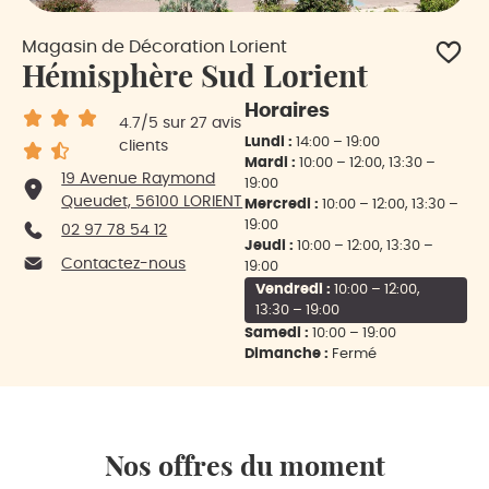
Magasin de Décoration Lorient
Hémisphère Sud Lorient
Horaires
4.7
/5
sur 27 avis
Lundi :
14:00 – 19:00
clients
Mardi :
10:00 – 12:00, 13:30 –
19 Avenue Raymond
19:00
Queudet, 56100 LORIENT
Mercredi :
10:00 – 12:00, 13:30 –
19:00
02 97 78 54 12
Jeudi :
10:00 – 12:00, 13:30 –
Contactez-nous
19:00
Vendredi :
10:00 – 12:00,
13:30 – 19:00
Samedi :
10:00 – 19:00
Dimanche :
Fermé
Nos offres du moment