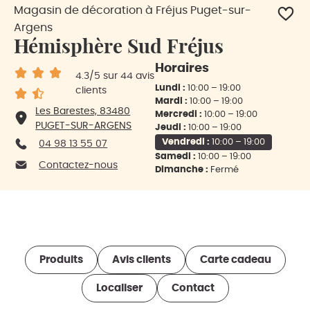
Magasin de décoration à Fréjus Puget-sur-
Argens
Hémisphère Sud Fréjus
Horaires
4.3
/5
sur 44 avis
Lundi :
10:00 – 19:00
clients
Mardi :
10:00 – 19:00
Les Barestes, 83480
Mercredi :
10:00 – 19:00
PUGET-SUR-ARGENS
Jeudi :
10:00 – 19:00
Vendredi :
10:00 – 19:00
04 98 13 55 07
Samedi :
10:00 – 19:00
Contactez-nous
Dimanche :
Fermé
Produits
Avis clients
Carte cadeau
Localiser
Contact