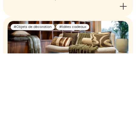
#Objets de décoration
#Idées cadeaux
Noël : 6 idées cadeaux déco
pour les fans de décoration
Vous avez une ou un fan de décoration dans votre
entourage ? Découvrez nos…