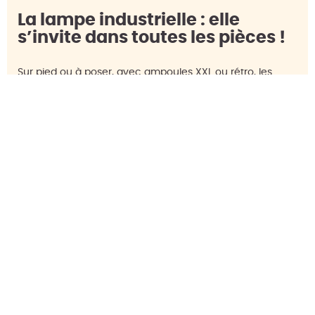
La lampe industrielle : elle
s’invite dans toutes les pièces !
Sur pied ou à poser, avec ampoules XXL ou rétro, les
lampes industrielles s’invitent…
ARTICLE PRÉCÉDENT
ARTICLE SUIVANT
Quel meuble TV pour un salon de style industriel ?
Tendance déco : adoptez le velours dans toutes les pièces
Évaluation Google