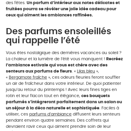
des fêtes.
Un parfum d’intérieur aux notes délicates et
fruitées pourra se révéler une jolie idée cadeau pour
ceux qui aiment les ambiances raffinées.
Des parfums ensoleillés
qui rappelle l’été
Vous êtes nostalgique des dernières vacances au soleil ?
La chaleur et la lumière de l’été vous manquent !
Recréez
l’ambiance estivale qui vous est chère avec des
senteurs aux parfums de fleurs
. «
Lilas bleu
»,
«
Bergamote fraîche
», ces odeurs fleuries feront souffler
un air de fraîcheur dans votre intérieur. De quoi patienter
jusqu’au retour du printemps ! Avec leurs fines tiges en
rotin et leur flacon tout en élégance,
ces bouquets
parfumés s’intégreront parfaitement dans un salon ou
un séjour à la déco naturelle et sophistiquée
. Faciles à
utiliser, ces
parfums d’ambiance
diffusent leurs senteurs
pendant environ quatre semaines. Des coffrets qui
devraient ravir ceux qui aiment prendre soin de leur